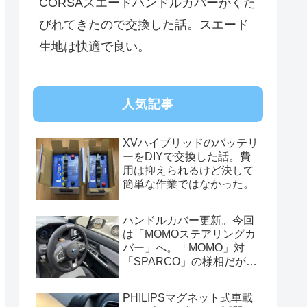
CORSAスエードハンドルカバーがくた
びれてきたので交換した話。スエード
生地は快適で良い。
人気記事
XVハイブリッドのバッテリ
ーをDIYで交換した話。費
用は抑えられるけど決して
簡単な作業ではなかった。
ハンドルカバー更新。今回
は「MOMOステアリングカ
バー」へ。「MOMO」対
「SPARCO」の様相だが、
俺的には今はまだSPARCO
を推す。
PHILIPSマグネット式車載