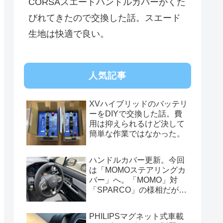
CORSAスエードハンドルカバーがくた
びれてきたので交換した話。スエード
生地は快適で良い。
人気記事
XVハイブリッドのバッテリ
ーをDIYで交換した話。費
用は抑えられるけど決して
簡単な作業ではなかった。
ハンドルカバー更新。今回
は「MOMOステアリングカ
バー」へ。「MOMO」対
「SPARCO」の様相だが、
俺的には今はまだSPARCO
を推す。
PHILIPSマグネット式車載