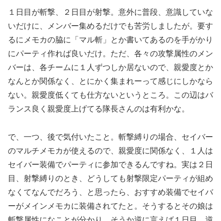
１日目が斬撃、２日目が射撃。意外に普段、意識していな
いだけに、メンバー集めるだけでも苦労しましたが。要す
るにメモカの脇に「マル斬」とか書いてあるのを手がかり
にパーティ作れば良いだけ。ただ、各々の攻撃属性のメン
バーは、各チームに１人ずつしか居ないので、親愛度とか
なんとか関係なく、とにかく集まれーって感じにしかなら
ない。親愛度低くても仕方ないというところ。この辺はバ
ランス良く親愛度上げてる隊長さんのは有利かな。
で、一つ、後で気付いたこと。斬撃縛りの場合、セイバー
のマルチメモカが使えるので、親愛度に関係なく、１人は
セイバー装備でパーティに参加できるんですね。実は２日
目、射撃縛りのとき、どうしても射撃限定パーティが組め
なくてなんでだろう、と思ったら、おすすめ装備でセイバ
ーがメインメモカに装備されてたと。そうするとその娘は
斬撃属性になことが分かり、そうか逆に言えば１日目、逆