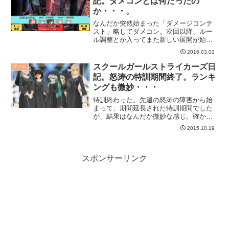
記。ダメコンとは何だったの
か・・・。
なんだか突然始まった「ダメージコンテ
スト」略してダメコン。次回以降、ルー
ル調整とか入ってまた新しい展開が始ま
るのかなぁ。
2016.03.02
スクールガールストライカーズ日
ゲーム
記。怒涛の特訓期間終了。ランキ
ングも微妙・・・
特訓終わった。先週の怒涛の障害から始
まって、期間延長された特訓期間でした
が、結果はなんだか微妙な感じ。確かに
ランキングは悪くないんですがね。
2015.10.19
スポンサーリンク