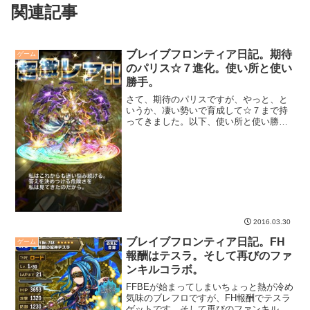
関連記事
ブレイブフロンティア日記。期待
ゲーム
のパリス☆７進化。使い所と使い
勝手。
さて、期待のパリスですが、やっと、と
いうか、凄い勢いで育成して☆７まで持
ってきました。以下、使い所と使い勝手
について。端的に言って、噂に違わぬ性
能だと実感しています。
2016.03.30
ブレイブフロンティア日記。FH
ゲーム
報酬はテスラ。そして再びのファ
ンキルコラボ。
FFBEが始まってしまいちょっと熱が冷め
気味のブレフロですが、FH報酬でテスラ
ゲットです。そして再びのファンキルコ