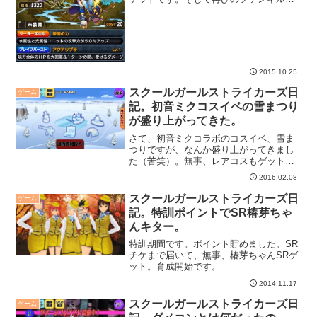
ラボは誰得なんでしょう。
2015.10.25
スクールガールストライカーズ日
ゲーム
記。初音ミクコスイベの雪まつり
が盛り上がってきた。
さて、初音ミクコラボのコスイベ、雪ま
つりですが、なんか盛り上がってきまし
た（苦笑）。無事、レアコスもゲット。
こっからが勝負かな。
2016.02.08
スクールガールストライカーズ日
ゲーム
記。特訓ポイントでSR椿芽ちゃ
んキター。
特訓期間です。ポイント貯めました。SR
チケまで届いて、無事、椿芽ちゃんSRゲ
ット。育成開始です。
2014.11.17
スクールガールストライカーズ日
ゲーム