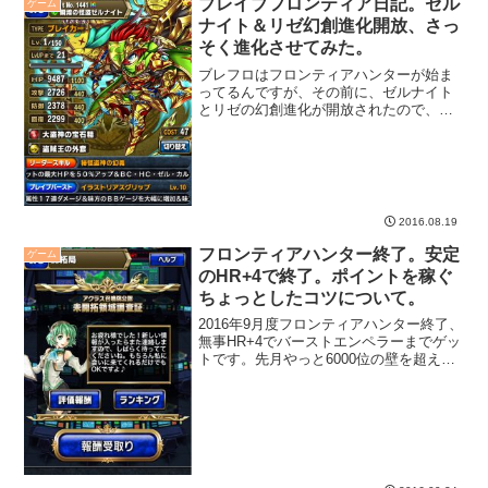
ブレイブフロンティア日記。ゼル
ゲーム
ナイト＆リゼ幻創進化開放、さっ
そく進化させてみた。
ブレフロはフロンティアハンターが始ま
ってるんですが、その前に、ゼルナイト
とリゼの幻創進化が開放されたので、早
速進化させてみました
2016.08.19
フロンティアハンター終了。安定
ゲーム
のHR+4で終了。ポイントを稼ぐ
ちょっとしたコツについて。
2016年9月度フロンティアハンター終了、
無事HR+4でバーストエンペラーまでゲッ
トです。先月やっと6000位の壁を超えま
したが、今月も無事、ダイヤ砕かず乗り
越えました。