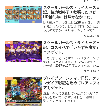
2016.09.24
スクールガールストライカーズ日
ゲーム
記。協力戦終了！欲張ったけど、
UR補助券には届かなかった。
協力戦終了。今回は特効SRまで引いて調
子良かったので、どこまで行けるかと思
ったのですが、ギリギリのところで21000
位のUR補助券には届かずじまいでした。
2015.07.31
がっかり。
スクールガールストライカーズ日
ゲーム
記。コスイベで「いたずら魔女」
コスゲット。
10月です。という訳で、ハロウィーンで
すね。スクストはコスイベもハロウィー
ン仕様。2017年10月度コスイベは「いた
ずら魔女」コスをゲットです。
2017.10.10
ブレイブフロンティア日記。グラ
ゲーム
ンガイア戦記を進めてレアスフィ
アをゲット。
最近、今まで放置していたグランガイア
戦記を進めています。今日は「護神十二
聖」までクリアしました。