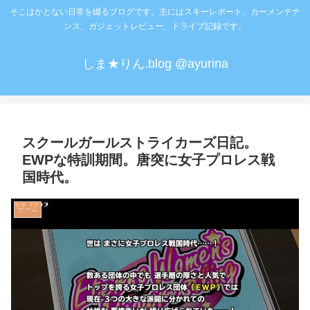
そこはかとない日常を綴るブログです。主にはスキーレポート、カーメンテナ
ンス、ガジェットレビュー、ドライブ記録です。
しま★りん.blog @ayurina
スクールガールストライカーズ日記。
EWPな特訓期間。唐突に女子プロレス戦
国時代。
ゲーム