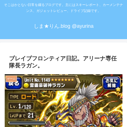
そこはかとない日常を綴るブログです。主にはスキーレポート、カーメンテナ
ンス、ガジェットレビュー、ドライブ記録です。
しま★りん.blog @ayurina
ブレイブフロンティア日記。アリーナ専任
隊長ラガン。
ゲーム