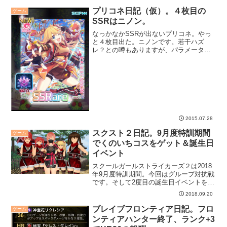
プリコネ日記（仮）。４枚目の
ゲーム
SSRはニノン。
なっかなかSSRが出ないプリコネ。やっ
と４枚目出た。ニノンです。若干ハズ
レ？との噂もありますが、パラメータは
高そうなので、使っていきましょうか
ね。
2015.07.28
スクスト２日記。9月度特訓期間
ゲーム
でくのいちコスをゲット＆誕生日
イベント
スクールガールストライカーズ２は2018
年9月度特訓期間。今回はグループ対抗戦
です。そして2度目の誕生日イベントを迎
えました。
2018.09.20
ブレイブフロンティア日記。フロ
ゲーム
ンティアハンター終了、ランク+3