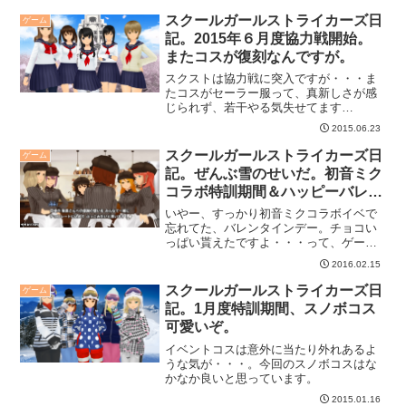
スクールガールストライカーズ日
ゲーム
記。2015年６月度協力戦開始。
またコスが復刻なんですが。
スクストは協力戦に突入ですが・・・ま
たコスがセーラー服って、真新しさが感
じられず、若干やる気失せてます
が・・・UR補助券目指して頑張ろう！っ
2015.06.23
て感じ（苦笑）。
スクールガールストライカーズ日
ゲーム
記。ぜんぶ雪のせいだ。初音ミク
コラボ特訓期間＆ハッピーバレン
タイン。
いやー、すっかり初音ミクコラボイベで
忘れてた、バレンタインデー。チョコい
っぱい貰えたですよ・・・って、ゲーム
の中の話ですが・・・（汗
2016.02.15
スクールガールストライカーズ日
ゲーム
記。1月度特訓期間、スノボコス
可愛いぞ。
イベントコスは意外に当たり外れあるよ
うな気が・・・。今回のスノボコスはな
かなか良いと思っています。
2015.01.16