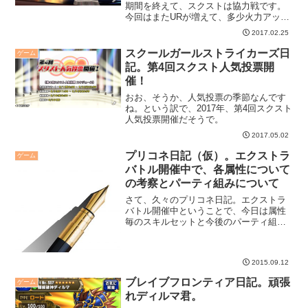
期間を終えて、スクストは協力戦です。
今回はまたURが増えて、多少火力アップ
状態なんですがね・・・油断するとレギ
2017.02.25
ュラーランキングにすら入れないという
罠が待ってます（苦笑）。
スクールガールストライカーズ日
ゲーム
記。第4回スクスト人気投票開
催！
おお、そうか、人気投票の季節なんです
ね。という訳で、2017年、第4回スクスト
人気投票開催だそうで。
2017.05.02
プリコネ日記（仮）。エクストラ
ゲーム
バトル開催中で、各属性について
の考察とパーティ組みについて
さて、久々のプリコネ日記。エクストラ
バトル開催中ということで、今日は属性
毎のスキルセットと今後のパーティ組み
の考え方を書いてみたいと思います。
2015.09.12
ブレイブフロンティア日記。頑張
ゲーム
れディルマ君。