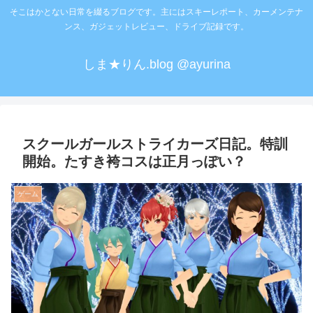
そこはかとない日常を綴るブログです。主にはスキーレポート、カーメンテナ
ンス、ガジェットレビュー、ドライブ記録です。
しま★りん.blog @ayurina
スクールガールストライカーズ日記。特訓
開始。たすき袴コスは正月っぽい？
ゲーム