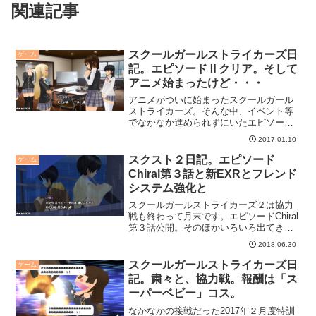
関連記事
スクールガールストライカーズ日
ゲーム
記。エピソードⅡクリア。そして
アニメ始まったけど・・・
アニメがついに始まったスクールガール
ストライカーズ。そんな中、イベント等
でなかなか進められずにいたエピソード
Ⅱ、やっとクリアしましたよ。
2017.01.10
EPISODEⅡ完結思えば長かった。エピソ
ードⅡ。賢宮ほたるの成長物語。エピソ
スクスト２日記。エピソード
ゲーム
ードⅠの最後がかなり盛り上...
Chiral第３話と新EXRとフレンド
システム強化と
スクールガールストライカーズ２は協力
戦も終わって月末です。エピソードChiral
第３話公開。そのほかいろいろ出てきま
した。
2018.06.30
スクールガールストライカーズ日
ゲーム
記。粛々と、協力戦。報酬は「ス
ーパーベビー」コス。
なかなかの接戦だった2017年２月度特訓