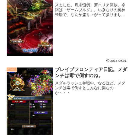
ろ満載な展開。
来ました。月末恒例、新エリア開放。今
回は「ザームブルグ」。いきなりの魔神
登場で、なんか盛り上がって参りました
が・・・。
2015.09.01
ブレイブフロンティア日記。メダ
ゲーム
ンチは毒で倒すのね。
メダルラッシュ参戦中。なるほど、メダ
ンチは毒で倒すとこんなに楽なの
か・・・