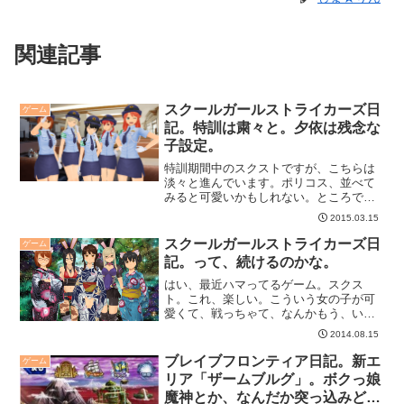
関連記事
スクールガールストライカーズ日
ゲーム
記。特訓は粛々と。夕依は残念な
子設定。
特訓期間中のスクストですが、こちらは
淡々と進んでいます。ポリコス、並べて
みると可愛いかもしれない。ところで夕
依の言動は何かおかしいことに気がつい
2015.03.15
た。
スクールガールストライカーズ日
ゲーム
記。って、続けるのかな。
はい、最近ハマってるゲーム。スクス
ト。これ、楽しい。こういう女の子が可
愛くて、戦っちゃて、なんかもう、いい
です。これ、日記として続けるかどうか
2014.08.15
は、ちょっと考え中。
ブレイブフロンティア日記。新エ
ゲーム
リア「ザームブルグ」。ボクっ娘
魔神とか、なんだか突っ込みどこ