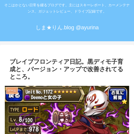
そこはかとない日常を綴るブログです。主にはスキーレポート、カーメンテナ
ンス、ガジェットレビュー、ドライブ記録です。
しま★りん.blog @ayurina
ブレイブフロンティア日記。黒ディモ子育
成と、バージョン・アップで改善されてる
ところ。
ゲーム