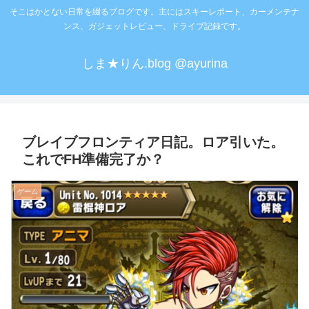
そこはかとない日常を綴るブログです。主にはスキーレポート、カーメンテナ
ンス、ガジェットレビュー、ドライブ記録です。
しま★りん.blog @ayurina
ブレイブフロンティア日記。ロア引いた。
これでFH準備完了か？
ゲーム