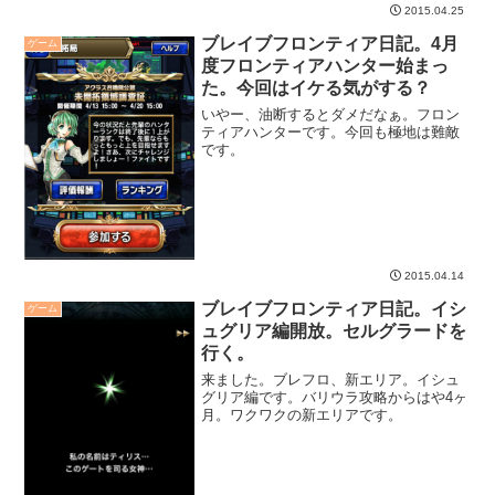
2015.04.25
ブレイブフロンティア日記。4月
ゲーム
度フロンティアハンター始まっ
た。今回はイケる気がする？
いやー、油断するとダメだなぁ。フロン
ティアハンターです。今回も極地は難敵
です。
2015.04.14
ブレイブフロンティア日記。イシ
ゲーム
ュグリア編開放。セルグラードを
行く。
来ました。ブレフロ、新エリア。イシュ
グリア編です。バリウラ攻略からはや4ヶ
月。ワクワクの新エリアです。