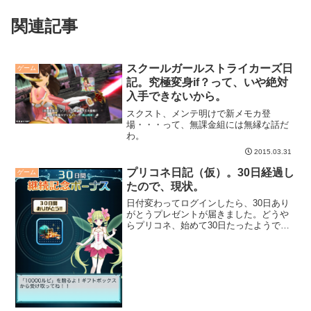
関連記事
スクールガールストライカーズ日
ゲーム
記。究極変身if？って、いや絶対
入手できないから。
スクスト、メンテ明けで新メモカ登
場・・・って、無課金組には無縁な話だ
わ。
2015.03.31
プリコネ日記（仮）。30日経過し
ゲーム
たので、現状。
日付変わってログインしたら、30日あり
がとうプレゼントが届きました。どうや
らプリコネ、始めて30日たったようで
す。