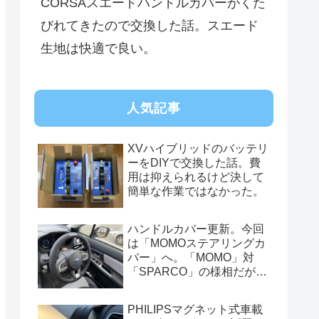
CORSAスエードハンドルカバーがくた
びれてきたので交換した話。スエード
生地は快適で良い。
人気記事
XVハイブリッドのバッテリ
ーをDIYで交換した話。費
用は抑えられるけど決して
簡単な作業ではなかった。
ハンドルカバー更新。今回
は「MOMOステアリングカ
バー」へ。「MOMO」対
「SPARCO」の様相だが、
俺的には今はまだSPARCO
を推す。
PHILIPSマグネット式車載