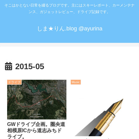
そこはかとない日常を綴るブログです。主にはスキーレポート、カーメンテナ
ンス、ガジェットレビュー、ドライブ記録です。
しま★りん.blog @ayurina
2015-05
ドライブ
Music
GWドライブ企画。圏央道
相模原ICから道志みちド
ライブ。