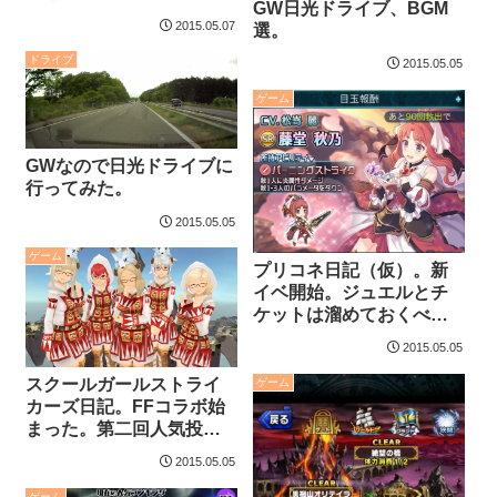
GW日光ドライブ、BGM
2015.05.07
選。
ドライブ
2015.05.05
ゲーム
GWなので日光ドライブに
行ってみた。
2015.05.05
ゲーム
プリコネ日記（仮）。新
イベ開始。ジュエルとチ
ケットは溜めておくべ
き？
2015.05.05
スクールガールストライ
ゲーム
カーズ日記。FFコラボ始
まった。第二回人気投票
の結果はいかに？
2015.05.05
ゲーム