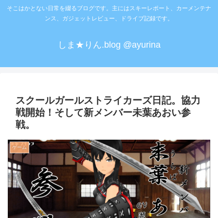
そこはかとない日常を綴るブログです。主にはスキーレポート、カーメンテナ
ンス、ガジェットレビュー、ドライブ記録です。
しま★りん.blog @ayurina
スクールガールストライカーズ日記。協力
戦開始！そして新メンバー未葉あおい参
戦。
ゲーム