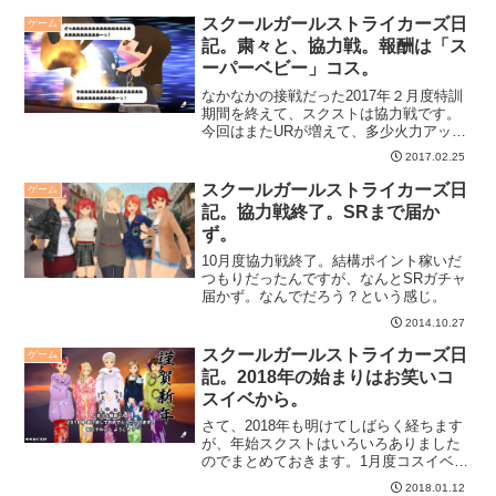
が、泣きそう。
スクールガールストライカーズ日
ゲーム
記。粛々と、協力戦。報酬は「ス
ーパーベビー」コス。
なかなかの接戦だった2017年２月度特訓
期間を終えて、スクストは協力戦です。
今回はまたURが増えて、多少火力アップ
状態なんですがね・・・油断するとレギ
2017.02.25
ュラーランキングにすら入れないという
罠が待ってます（苦笑）。
スクールガールストライカーズ日
ゲーム
記。協力戦終了。SRまで届か
ず。
10月度協力戦終了。結構ポイント稼いだ
つもりだったんですが、なんとSRガチャ
届かず。なんでだろう？という感じ。
2014.10.27
スクールガールストライカーズ日
ゲーム
記。2018年の始まりはお笑いコ
スイベから。
さて、2018年も明けてしばらく経ちます
が、年始スクストはいろいろありました
のでまとめておきます。1月度コスイベも
もちろん開催。今年は「お笑い」です。
2018.01.12