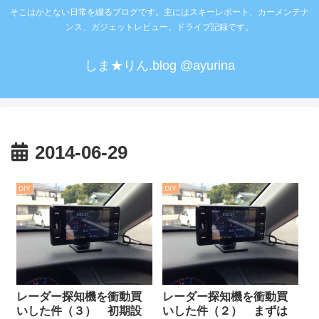
そこはかとない日常を綴るブログです。主にはスキーレポート、カーメンテナ
ンス、ガジェットレビュー、ドライブ記録です。
しま★りん.blog @ayurina
2014-06-29
DIY
DIY
レーダー探知機を衝動買
レーダー探知機を衝動買
いした件（３） 初期設
いした件（２） まずは