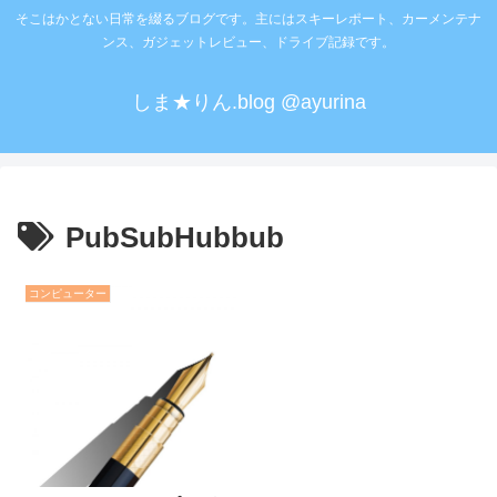
そこはかとない日常を綴るブログです。主にはスキーレポート、カーメンテナ
ンス、ガジェットレビュー、ドライブ記録です。
しま★りん.blog @ayurina
PubSubHubbub
コンピューター