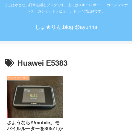
そこはかとない日常を綴るブログです。主にはスキーレポート、カーメンテナ
ンス、ガジェットレビュー、ドライブ記録です。
しま★りん.blog @ayurina
Huawei E5383
コンピューター
さようならY!mobile。モ
バイルルーターを305ZTか