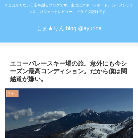
そこはかとない日常を綴るブログです。主にはスキーレポート、カーメンテナ
ンス、ガジェットレビュー、ドライブ記録です。
しま★りん.blog @ayurina
エコーバレースキー場の旅。意外にも今シ
ーズン最高コンディション。だから僕は関
越道が嫌い。
スキー