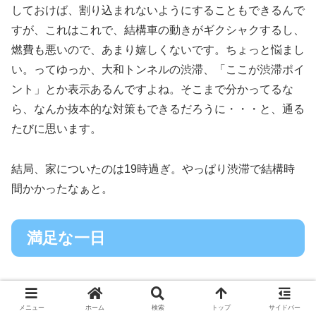
しておけば、割り込まれないようにすることもできるんで
すが、これはこれで、結構車の動きがギクシャクするし、
燃費も悪いので、あまり嬉しくないです。ちょっと悩まし
い。ってゆっか、大和トンネルの渋滞、「ここが渋滞ポイ
ント」とか表示あるんですよね。そこまで分かってるな
ら、なんか抜本的な対策もできるだろうに・・・と、通る
たびに思います。
結局、家についたのは19時過ぎ。やっぱり渋滞で結構時
間かかったなぁと。
満足な一日
という訳で、エコーバレースキー場ツアー、なんだか2日
メニュー
ホーム
検索
トップ
サイドバー
がかりだった気がしないでもないですが、無事終了。今日