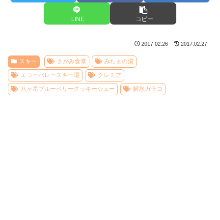
LINE
コピー
2017.02.26
2017.02.27
スキー
さがみ食堂
みたまの湯
エコーバレースキー場
クレミア
八ヶ岳ブルーベリークッキーシュー
解氷ガラコ