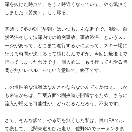
滞を抜けた時点で、もう７時近くなっていて、やる気無く
しました（苦笑）。もう帰る。
関越って冬の朝（早朝）はいつもこんな調子で、混雑、自
然渋滞そして渋滞内での追突事故、事故渋滞、というステ
ージがあって、どこまで進行するかによって、スキー場に
行ける時間が決まるって感じなんですが、今回は最後まで
行ってしまったわけです。個人的に、もう行っても滑る時
間が無いレベル、っていう意味で、終了です。
この慢性的な混雑はなんとかならないんですかねぇ。しか
も来週からは、千葉方面の圏央道が開通するため、さらに
流入が増える可能性が。どうなるんだろう。不安です。
さて、そんな訳で、やる気を無くした私は、嵐山PAでふ
て寝して、北関東道をひた走り、佐野SAでラーメンを食