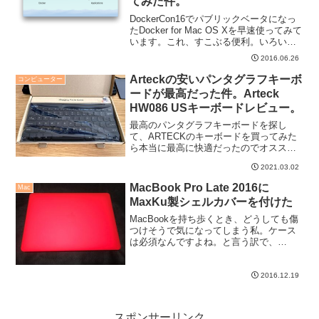
てみた件。
DockerCon16でパブリックベータになっ
たDocker for Mac OS Xを早速使ってみて
います。これ、すこぶる便利。いろいろ
触ってみて、何ができるかな、と考えて
2016.06.26
いたのですが・・・クライアント（デス
クトップ）環境のポータビリティ...
Arteckの安いパンタグラフキーボ
コンピューター
ードが最高だった件。Arteck
HW086 USキーボードレビュー。
最高のパンタグラフキーボードを探し
て、ARTECKのキーボードを買ってみた
ら本当に最高に快適だったのでオススメ
です。HHKBみたいなメカニカルキーボ
2021.03.02
ードこそ至高という意見が多いですが、
キーボードは入力デバイスとしていろん
MacBook Pro Late 2016に
Mac
な好みの認められるべ...
MaxKu製シェルカバーを付けた
MacBookを持ち歩くとき、どうしても傷
つけそうで気になってしまう私。ケース
は必須なんですよね。と言う訳で、
MaxKuのケースを付けてみました。これ
良いです。
2016.12.19
スポンサーリンク