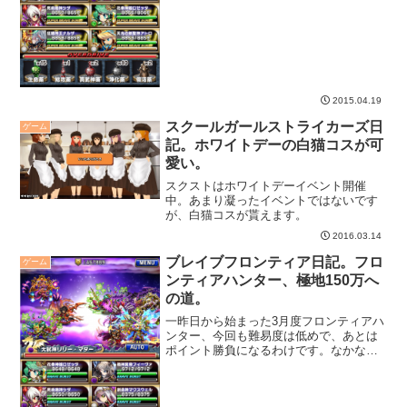
い・・・。
2015.04.19
スクールガールストライカーズ日
ゲーム
記。ホワイトデーの白猫コスが可
愛い。
スクストはホワイトデーイベント開催
中。あまり凝ったイベントではないです
が、白猫コスが貰えます。
2016.03.14
ブレイブフロンティア日記。フロ
ゲーム
ンティアハンター、極地150万へ
の道。
一昨日から始まった3月度フロンティアハ
ンター、今回も難易度は低めで、あとは
ポイント勝負になるわけです。なかなか
130万の壁が超えられずしばらく研究モー
ドでしたが、やっと150万くらい行くパー
ティができました。