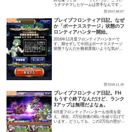
うチマチマしたゲームは苦手なんです
よ。苦手。コスイベ「封忌の門より出づ
2017.08.07
りしは」月初恒例、コスイベです。今回
は「封忌の門より出づりしは」。いつも
ブレイブフロンティア日記。なぜ
ゲーム
の通り、別のチャンネ...
か「ボーナスステージ」状態のフ
ロンティアハンター開始。
2016年11月度フロンティアハンターで
す。期せずして今回はボーナスステージ
状態？なんだか難易度低いような気がし
ます。
2016.11.18
ブレイブフロンティア日記。FH
ゲーム
もうすぐ終了なんだけど、ランク
3アップは無理だよなぁ。
4月度フロンティアハンターも佳境を迎
え、現在、2万位前後の戦いを繰り広げて
います。どうしても、この2万位の壁が超
えられず、ハンターランク3つ上がる1万
位以内ってのは、どう考えても無理っぽ