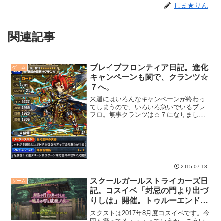
しま★りん
関連記事
ブレイブフロンティア日記。進化
ゲーム
キャンペーンも闌で、クランツ☆
７へ。
来週にはいろんなキャンペーンが終わっ
てしまうので、いろいろ急いでいるブレ
フロ。無事クランツは☆７になりまし
た。
2015.07.13
スクールガールストライカーズ日
ゲーム
記。コスイベ「封忌の門より出づ
りしは」開催。トゥルーエンドは
見れたっぽい。
スクストは2017年8月度コスイベです。今
回も凝ってる・・・っていうか、こうい