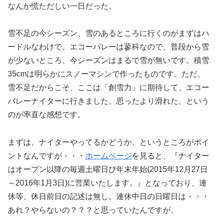
なんか慌ただしい一日だった。
雪不足の今シーズン、雪のあるところに行くのがまずはハ
ードルなわけで。エコーバレーは蓼科なので、普段から雪
が少ないところ、今シーズンはまるで雪が無いです。積雪
35cmは明らかにスノーマシンで作ったものです。ただ、
雪不足だからこそ、ここは「創雪力」に期待して、エコー
バレーナイターに行きました。思ったより滑れた、という
のが率直な感想です。
まずは、ナイターやってるかどうか、というところがポイ
ントなんですが・・・
ホームページ
を見ると、『ナイター
はオープン以降の毎週土曜日び年末年始(2015年12月27日
～2016年1月3日)に営業いたします。』となっており、連
休等、休日前日の記述は無し。連休中日の日曜日は・・・
あれ？やらないの？？？と思っていたんですが、