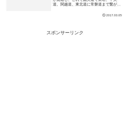
道、関越道、東北道に常磐道まで繋がり
ました。早速、この新しい区間を走りに
行ってみたのですが、ただココを走るだ
2017.03.05
けではつまらないので、圏央道を端から
端まで走ってみました。
スポンサーリンク