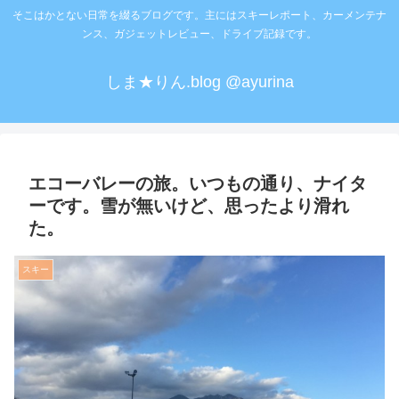
そこはかとない日常を綴るブログです。主にはスキーレポート、カーメンテナ
ンス、ガジェットレビュー、ドライブ記録です。
しま★りん.blog @ayurina
エコーバレーの旅。いつもの通り、ナイタ
ーです。雪が無いけど、思ったより滑れ
た。
スキー