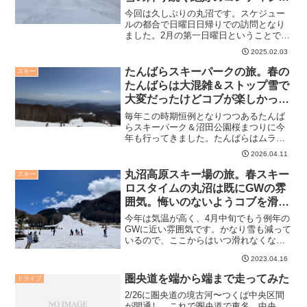
ンのゲレンデで、ついにSAJ1級
今回は久しぶりの丸沼です。スケジュー
を取った話。
ルの都合で日曜日日帰りでの訪問となり
ました。2月の第一日曜日ということで流
石に混雑していました。雪が降り続く新
2025.02.03
雪のゲレンデはとても滑りやすくて良か
ったです。そしてついにSAJ1級取得しま
たんばらスキーパークの旅。春の
スキー
した。
たんばらは大混雑＆ストップ雪で
大変だったけどコブが楽しかった
ので満足。沼田公園桜まつりを散
毎年この時期恒例となりつつあるたんば
策した話。
らスキーパーク＆沼田公園桜まつりに今
年も行ってきました。たんばらはムラス
ポの試乗会が行われてたこともあり大混
2026.04.11
雑でした。でもコブが楽しかったのでな
んだか満足です。沼田公園の桜は見頃で
丸沼高原スキー場の旅。春スキー
スキー
綺麗でした。
ロスタイムの丸沼は既にGWの雰
囲気。悔いのないようコブを滑り
倒した件。
今年は気温が高く、4月中旬でもう例年の
GWに近い雰囲気です。かなり雪も減って
いるので、ここからはいつ滑れなくなっ
ても後悔の無いよう、しっかり滑り込ん
2023.04.16
で行きます。改めての丸沼高原スキー場
でしたが、案外と空いていて良かった気
圏央道を端から端まで走ってみた
ドライブ
がします。天気読みが...
2/26に圏央道の境古河〜つくば中央区間
が開通し、これで圏央道で東名、中央