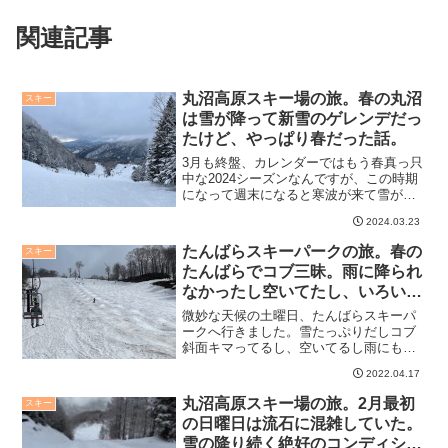
関連記事
丸沼高原スキー場の旅。春の丸沼
スキー
は雪が降って新雪のゲレンデだっ
たけど、やっぱり春だった話。
3月も終盤、カレンダーではもう春真っ只
中な2024シーズンなんですが、この時期
になって週末になると寒波が来て雪が降
ることが続いています。この土曜日も丸
2024.03.23
沼高原は雪でした。ただ、やっぱり湿っ
た重めの雪で、春を感じました。この雪
たんばらスキーパークの旅。春の
スキー
もあまり長くは持た...
たんばらでコブ三昧。雨に降られ
なかったし空いてたし、いろいろ
ついていた話。
微妙な天候の土曜日、たんばらスキーパ
ークへ行きました。雪たっぷりだしコブ
斜面キマってるし、空いてるし雨にも降
られなかったし、いろいろラッキーなス
2022.04.17
キーツアーで楽しかったです。やっとな
んとなくコブも滑れるようになったのか
丸沼高原スキー場の旅。2月最初
スキー
な、と自信を持てるように...
の日曜日は流石に混雑していた。
雪の降り続く絶好のコンディショ