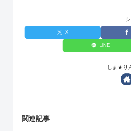
シ
X
LINE
しま★り
関連記事