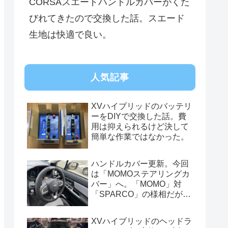
CORSAスエードハンドルカバーがくた
びれてきたので交換した話。スエード
生地は快適で良い。
人気記事
XVハイブリッドのバッテリ
ーをDIYで交換した話。費
用は抑えられるけど決して
簡単な作業ではなかった。
ハンドルカバー更新。今回
は「MOMOステアリングカ
バー」へ。「MOMO」対
「SPARCO」の様相だが、
俺的には今はまだSPARCO
を推す。
XVハイブリッドのヘッドラ