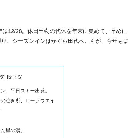
年は12/28。休日出勤の代休を年末に集めて、早めに
通り、シーズンインはかぐら田代へ。んが、今年もま
次
イン。平日スキー出発。
場の泣き所、ロープウエイ
雪
てん星の湯」