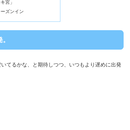
ーキ宮」
シーズンイン
発。
空いてるかな、と期待しつつ、いつもより遅めに出発
。