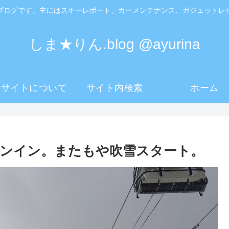
ブログです。主にはスキーレポート、カーメンテナンス、ガジェットレ
しま★りん.blog @ayurina
のサイトについて
サイト内検索
ホーム
ーズンイン。またもや吹雪スタート。