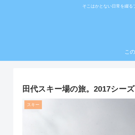
そこはかとない日常を綴る
こ
田代スキー場の旅。2017シ
スキー