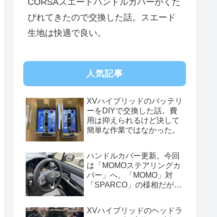
CORSAスエードハンドルカバーがくた
びれてきたので交換した話。スエード
生地は快適で良い。
人気記事
XVハイブリッドのバッテリ
ーをDIYで交換した話。費
用は抑えられるけど決して
簡単な作業ではなかった。
ハンドルカバー更新。今回
は「MOMOステアリングカ
バー」へ。「MOMO」対
「SPARCO」の様相だが、
俺的には今はまだSPARCO
を推す。
XVハイブリッドのヘッドラ