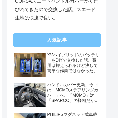
CORSAスエードハンドルカバーがくた
びれてきたので交換した話。スエード
生地は快適で良い。
人気記事
XVハイブリッドのバッテリ
ーをDIYで交換した話。費
用は抑えられるけど決して
簡単な作業ではなかった。
ハンドルカバー更新。今回
は「MOMOステアリングカ
バー」へ。「MOMO」対
「SPARCO」の様相だが、
俺的には今はまだSPARCO
を推す。
PHILIPSマグネット式車載