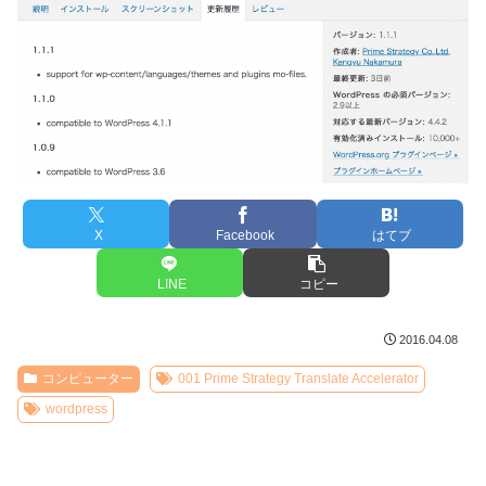
X
Facebook
はてブ
LINE
コピー
2016.04.08
コンピューター
001 Prime Strategy Translate Accelerator
wordpress