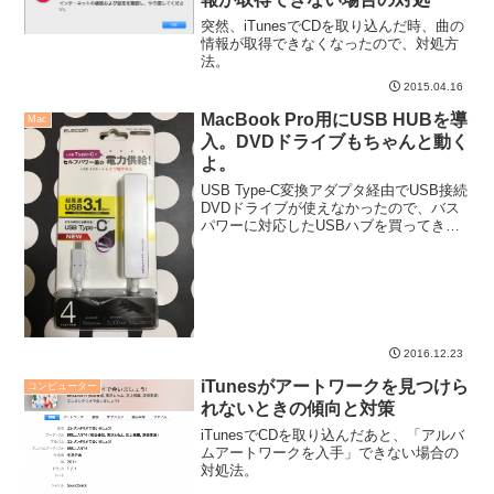
突然、iTunesでCDを取り込んだ時、曲の
情報が取得できなくなったので、対処方
法。
2015.04.16
MacBook Pro用にUSB HUBを導
Mac
入。DVDドライブもちゃんと動く
よ。
USB Type-C変換アダプタ経由でUSB接続
DVDドライブが使えなかったので、バス
パワーに対応したUSBハブを買ってきま
した。これで無事DVDドライブ使えるよ
うになったよ。
2016.12.23
iTunesがアートワークを見つけら
コンピューター
れないときの傾向と対策
iTunesでCDを取り込んだあと、「アルバ
ムアートワークを入手」できない場合の
対処法。