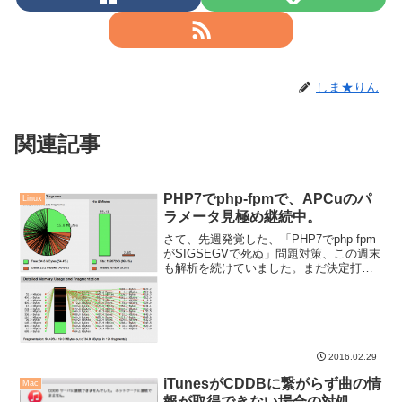
しま★りん
関連記事
PHP7でphp-fpmで、APCuのパ
Linux
ラメータ見極め継続中。
さて、先週発覚した、「PHP7でphp-fpm
がSIGSEGVで死ぬ」問題対策、この週末
も解析を続けていました。まだ決定打に
は到達していない気がしないでも無いで
すが・・・続報です。
2016.02.29
iTunesがCDDBに繋がらず曲の情
Mac
報が取得できない場合の対処