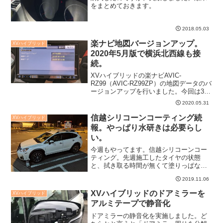
をまとめておきます。
2018.05.03
楽ナビ地図バージョンアップ。
XVハイブリッド
2020年5月版で横浜北西線も接
続。
XVハイブリッドの楽ナビAVIC-
RZ99（AVIC-RZ99ZP）の地図データのバ
ージョンアップを行いました。今回は3月
に開通した首都高横浜北西線が繋がって
2020.05.31
ました。
信越シリコーンコーティング続
XVハイブリッド
報。やっぱり水研きは必要らし
い。
今週もやってます。信越シリコーンコー
ティング。先週施工したタイヤの状態
と、拭き取る時間が無くて塗りっぱなし
になっていたボディの状態確認です。や
2019.11.06
っぱり「水研き」は必要です。
XVハイブリッドのドアミラーを
XVハイブリッド
アルミテープで静音化
ドアミラーの静音化を実施しました。ど