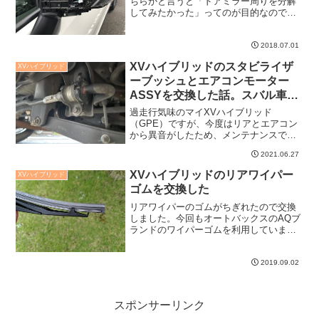
ちらかと言うと「ドアミラー周りを分解
してみたかった」ってのが目的なので、
本来の静音化の効果はさておき、って感
じではありますが。
2018.07.01
XVハイブリッドのスタビライザ
XVハイブリッド
ーブッシュとエアコンモーター
ASSYを交換した話。スバル車は
やはり維持費がかかるのか？
過走行気味のマイXVハイブリッド
（GPE）ですが、今度はリアとエアコン
から異音がしたため、メンテナンスで
す。なんだか妙にお金かかってる気がす
2021.06.27
るなぁと。ぶっちゃけ、前車（ホンダ）
より明らかにお金かかってます。
XVハイブリッドのリアワイパー
XVハイブリッド
ゴムを交換した
リアワイパーのゴムがちぎれたので交換
しました。今回もオートバックスのAQブ
ランドのワイパーゴムを利用していま
す。これも実体はNWB製です。
2019.09.02
スポンサーリンク