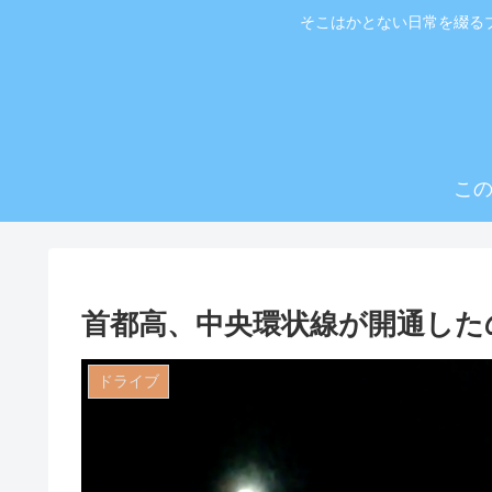
そこはかとない日常を綴る
こ
首都高、中央環状線が開通した
ドライブ