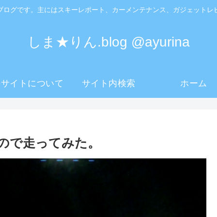
ブログです。主にはスキーレポート、カーメンテナンス、ガジェットレ
しま★りん.blog @ayurina
のサイトについて
サイト内検索
ホーム
ので走ってみた。