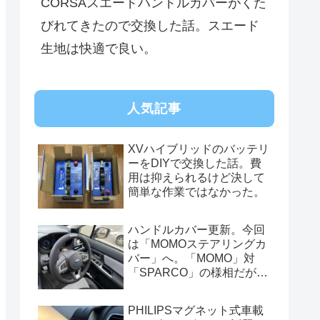
CORSAスエードハンドルカバーがくた
びれてきたので交換した話。スエード
生地は快適で良い。
人気記事
XVハイブリッドのバッテリ
ーをDIYで交換した話。費
用は抑えられるけど決して
簡単な作業ではなかった。
ハンドルカバー更新。今回
は「MOMOステアリングカ
バー」へ。「MOMO」対
「SPARCO」の様相だが、
俺的には今はまだSPARCO
を推す。
PHILIPSマグネット式車載