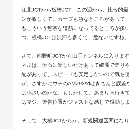
江北JCTから板橋JCT。この辺から、比較
ンが激しくて、カーブも急なところがあって
もこういう無茶な道筋になってるところが多
つ、板橋JCTは渋滞も多くて、危ないですね
さて、熊野町JCTから山手トンネルに入りま
ネルは、流石に新しいだけあって綺麗で走り
配があって、スピードも安定しないので気を
が、さすがにウチのAMZ93sdはきちんと誤
は小さいのかな、もしかして。あまり南行き
はマジ、警告位置がジャストな感じで感動し
そして、大橋JCTからが、新規開通区間にな