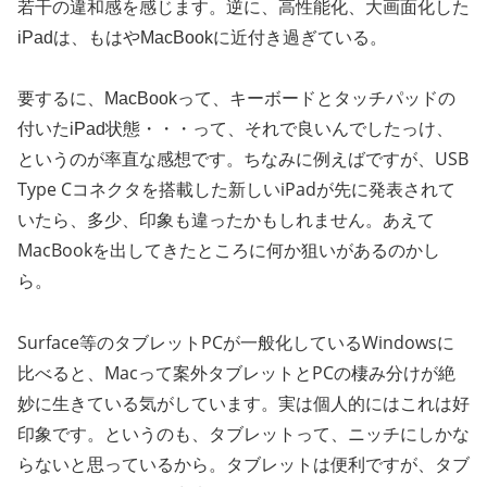
若干の違和感を感じます。逆に、高性能化、大画面化した
iPadは、もはやMacBookに近付き過ぎている。
要するに、MacBookって、キーボードとタッチパッドの
付いたiPad状態・・・って、それで良いんでしたっけ、
ちなみに例えばですが、USB
というのが率直な感想です。
Type Cコネクタを搭載した新しいiPadが先に発表されて
いたら、多少、印象も違ったかもしれません。あえて
MacBookを出してきたところに何か狙いがあるのかし
ら。
Surface等のタブレットPCが一般化しているWindowsに
比べると、Macって案外タブレットとPCの棲み分けが絶
妙に生きている気がしています。実は個人的にはこれは好
印象です。というのも、タブレットって、ニッチにしかな
らないと思っているから。タブレットは便利ですが、タブ