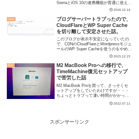
SierraとiOS 10の連携機能が普通に使える
環境になりまして、ちょっと感動してお
2016.12.14
ります（苦笑）。
ブログサーバートラブったので、
Linux
CloudFlareとWP Super Cache
を切り離して安定させた話。
このブログが表示不安定になっていたの
で、CDNのCloudFlareとWordpressモジュ
ールのWP Super Cacheを使うのをやめて
みました。しばらく様子を見つつ、次の
2015.12.15
対策を考えます。
M2 MacBook Proへの移行で、
Mac
TimeMachine復元セットアップ
で苦労した話
M2 MacBook Proを買って、さっそくセ
ットアップをしていたわけですが・・・
ちょっとトラブって凄い時間がかかって
しまったという備忘録です。
2022.07.11
TimeMachineバックアップの取り扱いに
は注意しましょう。
スポンサーリンク