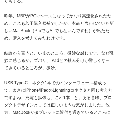
りもする。
昨年、MBPがPCIeベースになってかなり高速化されたた
め、これも若干購入候補でしたが、本命と言われていた新
しいMacBook（ProでもAirでもないんですね）が出たた
め、購入を考えてみたわけです。
結論から言うと、いまのところ、微妙な感じです。なぜ微
ズバリ、iPadとの棲み分けが難しくなっ
妙に感じるか。
てきているところが、微妙。
USB Type-Cコネクタ1本でのインターフェース構成っ
て、まさにiPhone/iPadのLightningコネクタと同じ考え方
ですよね。充電も拡張も、これ1本、と。ある意味、プロ
ダクトデザインとしては正しいような気がしました。他
方、MacBookがタブレットに近付き過ぎているところに