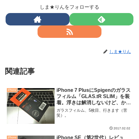
しま★りんをフォローする
しま★りん
関連記事
iPhone 7 PlusにSpigenのガラス
iPhone
フィルム「GLAS.tR SLIM」を装
着。浮きは解消しないけど、かな
りマシな仕上がり。
ガラスフィルム、5枚目、行きます（苦
笑）。
2017.02.02
iPhone SE（第2世代）レビュ
iPhone