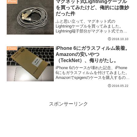
マグネット式Lightningケーブル
iPhone
を買ってみたけど、俺的には微妙
だった件
ふと思い立って、マグネット式の
Lightningケーブルを買ってみました。
Lightning端子部分がマグネット式でカチ
っとひっつくケーブルで、自宅と車載で
2018.10.10
利用しようかと思ったのですが、私の利
用環境としては使い勝手は微妙な感じで
iPhone 6にガラスフィルム装着。
iPhone
した。
Amazonの安いやつ
（TeckNet）、侮りがたし。
iPhone 6のケースが壊れた記念、iPhone
6にもガラスフィルムを付けてみました。
Amazonでspigenのケースを購入するのに
合わせて、安いガラスフィルムを購入し
2016.05.22
てみました。
スポンサーリンク