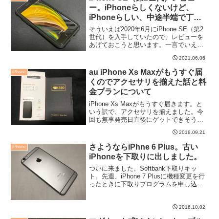
ー。iPhoneらしくないけど、
iPhoneらしい、中途半端で丁度
いい一台。
そういえば2020年6月にiPhone SE（第2
世代）を入手していたので、レビューを
あげておこうと思います。一言でいえ
ば、このiPhone SE2、非常に自己主張の
2021.06.06
強くない珍しいiPhoneだな、って感じで
す。誰もが持っていて違和感のない...
au iPhone Xs Maxがもうすぐ届
iPhone
くのでアクセサリを揃えた話と料
金プランについて
iPhone Xs Maxがもうすぐ届きます。と
いう訳で、アクセサリを揃えました。今
回も無事発売日直後にゲットできそうな
予感ではありますが、油断はできませ
2018.09.21
ん。
さようならiPhne 6 Plus。古い
iPhone
iPhoneを下取りに出しました。
ついに来ました。Softbank下取りキッ
ト。先週、iPhone 7 Plusに機種変更を行
ったときに下取りプログラムを申し込ん
だのですが、今日下取りキットが届きま
して、ついに、iPhone 6 Plusとお別れし
ました。
2016.10.02